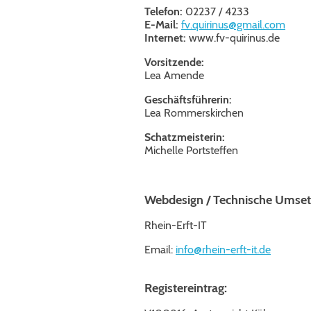
Telefon:
02237 / 4233
E-Mail:
fv.quirinus@gmail.com
Internet:
www.fv-quirinus.de
Vorsitzende:
Lea Amende
Geschäftsführerin:
Lea Rommerskirchen
Schatzmeisterin:
Michelle Portsteffen
Webdesign / Technische Umset
Rhein-Erft-IT
Email:
info@rhein-erft-it.de
Registereintrag: