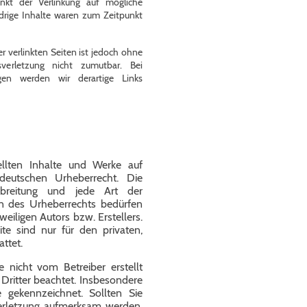
nkt der Verlinkung auf mögliche
drige Inhalte waren zum Zeitpunkt
r verlinkten Seiten ist jedoch ohne
sverletzung nicht zumutbar. Bei
gen werden wir derartige Links
ellten Inhalte und Werke auf
deutschen Urheberrecht. Die
Verbreitung und jede Art der
n des Urheberrechts bedürfen
weiligen Autors bzw. Erstellers.
e sind nur für den privaten,
ttet.
e nicht vom Betreiber erstellt
Dritter beachtet. Insbesondere
e gekennzeichnet. Sollten Sie
erletzung aufmerksam werden,